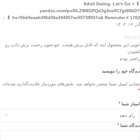
🍼 Adult Dating. Let’s Go >
yandex.com/poll/LZW8GPQdJg3xe5C7gt95bD?
–
hs=5bb5eaab3f8d39a344057ec55739937a& Reminder # 1782 🍼
آذر ۱۲, ۱۴۰۴
خوبی این محصول اینه که قابل برش هست، خودشون زحمت برش دادن رو
کشیدن
راضی بودم
دیدگاه خود را بنویسید
نشانی ایمیل شما منتشر نخواهد شد.
بخش‌های موردنیاز علامت‌گذاری شده‌اند
*
*
امتیاز شما
*
دیدگاه شما