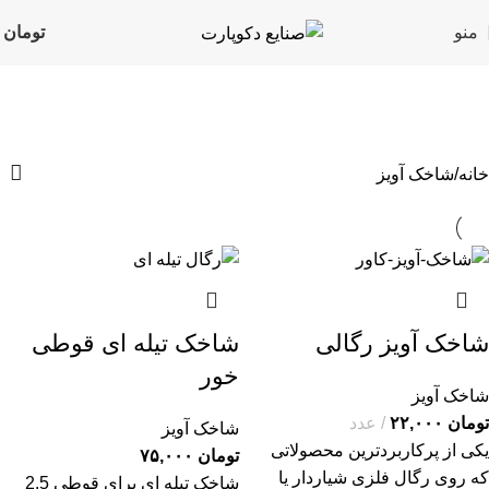
منو
تومان
۰
شاخک آویز
دسته بندی ها
خانه
شاخک آویز
شاخک آویز رگالی
شاخک تیله ای قوطی
خور
شاخک آویز
تومان
۲۲,۰۰۰
عدد
شاخک آویز
یکی از پرکاربردترین محصولاتی
تومان
۷۵,۰۰۰
که روی رگال فلزی شیاردار یا
شاخک تیله ای برای قوطی 2.5