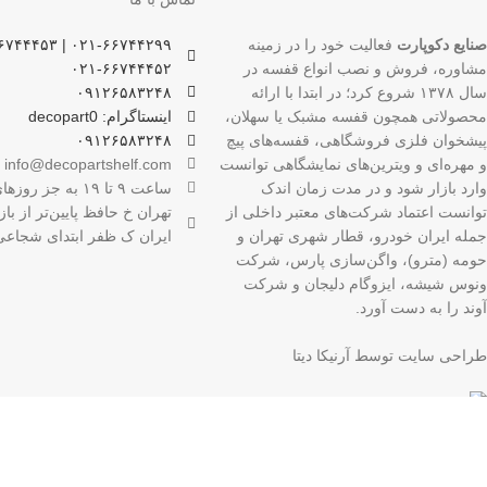
صنایع دکوپارت
فعالیت خود را در زمینه
مشاوره، فروش و نصب انواع قفسه در
۰۲۱-۶۶۷۴۴۴۵۲
سال ۱۳۷۸ شروع کرد؛ در ابتدا با ارائه
۰۹۱۲۶۵۸۳۲۴۸
محصولاتی همچون قفسه مشبک یا سهلان،
اینستاگرام: decopart0
پیشخوان فلزی فروشگاهی، قفسه‌های پیچ
۰۹۱۲۶۵۸۳۲۴۸
و مهره‌ای و ویترین‌های نمایشگاهی توانست
info@decopartshelf.com
وارد بازار شود و در مدت زمان اندک
ساعت ۹ تا ۱۹ به جز روزهای تعطیل
توانست اعتماد شرکت‌های معتبر داخلی از
تهران خ حافظ پایین‌تر از باز
جمله ایران خودرو، قطار شهری تهران و
ایران ک ظفر ابتدای شجاعی 
حومه (مترو)، واگن‌سازی پارس، شرکت
ونوس شیشه، ایزوگام دلیجان و شرکت
آوند را به دست آورد.
طراحی سایت توسط آرنیکا دیتا