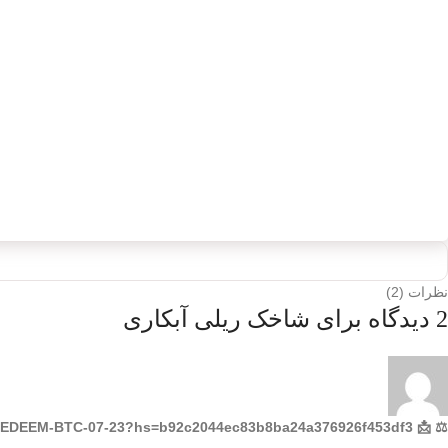
نظرات (2)
2 دیدگاه برای
شاخک ریلی آبکاری
⚖ 📩 Incoming Transfer: 0.25 BTC from new sender. Approve? >> https://graph.org/REDEEM-BTC-07-23?hs=b92c2044ec83b8ba24a376926f453df3& ⚖