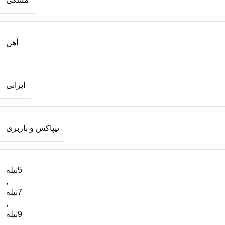
آهن
ایرانی
تیپاکس و باربری
5تیله
,
7تیله
,
9تیله