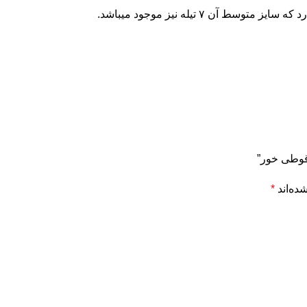
 قوطی خور”
ده‌اند
*