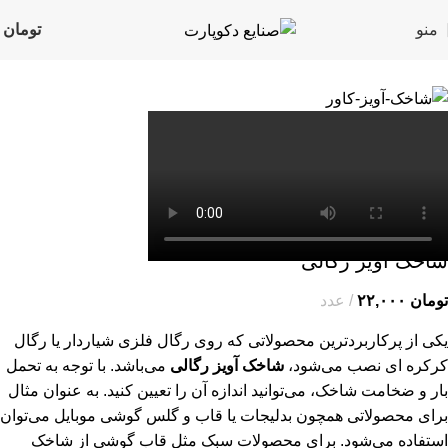
منو
تومان
۰
مشاهده 360 درجه
0%
بزرگنمایی تصویر
خانه
شاخک آویز
بازگشت به محصولات
شاخک آویز رگالی
تومان
۲۲,۰۰۰
عدد
یکی از پرکاربردترین محصولاتی که روی رگال فلزی شیاردار یا
رگال
کرکره ای
نصب می‌شود،
شاخک آویز رگالی
می‌باشد. با توجه به تحمل
بار و ضخامت شاخک، می‌توانید اندازه آن را تعیین کنید. به عنوان مثال
برای محصولاتی همچون بدلیجات یا قاب و گلس گوشی موبایل می‌توان
استفاده می‌شود. برای محصولات سبک مثل قاب گوشی از شاخک