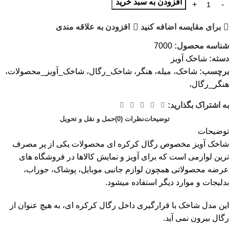
افزودن به سبد خرید
برای مقایسه اضافه کنید
افزودن به علاقه مندی
شناسه محصول:
7000
دسته:
شاخک آویز
برچسب:
شاخک، میله، هنگر، شاخک_رگال، شاخک_آویز_محصولات،
هنگر_رگال،
به اشتراک بگذارید:
توضیحات
نظرات (0)
حمل و نقل و تحویل
توضیحات
شاخک آویز مخصوص رگال کرکره ای محصولات یکی از پر مصرف
ترین لوازمی است که برای آویز و نمایش کالاها در فروشگاه های
عرضه محصولاتی همچون لوازم جانبی موبایل، پوشاک، جوراب،
بدلیجات و موارد دیگر استفاده میشود.
این مدل شاخک با قرارگیری داخل رگال کرکره ای، به هیچ عنوان از
رگال بیرون نمی آید.