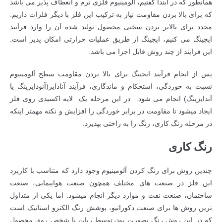
همانطور که در ابتدا گفتیم، آلومینیوم فلزی نرم و انعطاف پذیر می باشد
که برای بالا بردن مقاومت نیاز به ترکیب این فلز با دیگر فلزات داریم.
مجدد برای بالاتر بردن سختی محصول تولید شده آن را وارد فرآیند
ایجینگ می کنیم، ایجینگ از طریق عملیات حرارتی امکان پذیر است.
این فرایند از چند روش قابل اجرا می باشد.
پس از انجام فرآیند ایجینگ برای بالا بردن مقاومت سطح آلومینیوم
نسبت به خوردگی، استحکام و ماندگاری، فرآیند آنادایز(آنودایزینگ یا
آندایزینگ) انجام می شود. در این مرحله یک لایه اکسیدی روی فلز
ایجاد میشود تا مقاومت در برابر خوردگی را افزایش و نکته مهمتر اینکه
در مرحله رنگ کاری، رنگ را به راحتی بپذیرد.
رنگ کاری
چندین روش برای رنگ کردن آلومینیوم وجود دارد که متناسب با کاربرد
این فلز در صنعت های مختلف همچون صنعت هواپیمایی، صنعت
ساختمان، صنعت نفت و موارد دیگر انجام میشود. اما یکی از متداول
ترین روش ها برای صنعت دکوراتیو، پوشش رنگ الکترو استاتیک است
که در این روش رنگ بصورت پودرتوسط ربات یا شخص روی محصول