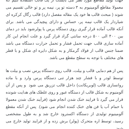
جهت تولید مقاطع مورد نظر می بایست از یک قالب استفاده کنیم که
معمولا مقاطع آلومینیوم به ۳ دسته تو پر، نیمه پر و تو خالی تقسیم می
شوند ( مبحث قالب ها خود یک مقاله مفصل دارد) قالب
رگال کرکره ای
شیاردار یک قالب نیمه پر، حساس و دارای پیچیدگی می باشد. برای
آنکه قالب آماده قرار گیری روی دستگاه پرس یا پولرشود باید در دمای
بین ۴۰۰ الی ۵۰۰ درجه سانتی گراد قرار گیرد و علت انجام این کار
آماده سازی قالب جهت تحمل فشار و تحمل حرارت دستگاه می باشد
ضمنا جنس قالب از فولاد گرمکار و به شکل دایره ای شکل و با قطر
های مختلف با توجه به سطح مقطع می باشد.
پس از هم دمایی قالب و بیلت، قالب روی دستگاه پرس نصب و بیلت ها
توسط لودر و با فشار چند هزار تنی دستگاه پرس وارد و با ماده
روانسازی قالب (لوبریکانت) داخل قالب تزریق می شود و پس از آن
آلومنیوم به شکل قالب از دستگاه عبور و روی غلطک های هدایت شونده
قرار می گیرد تا فرایند خنک شدن انجام شود (فرآیند خنک شدن معمولا
با حمام آب یا فن های خنک کننده انجام می شود). پس از آنکه مقطع
آلومینیوم تولیدی از دستگاه اکسترود خارج شد و به طول مشخصی
رسید، توسط اره متحرک (پولر) برش زده و از فرایند تولید خارج می
شود.