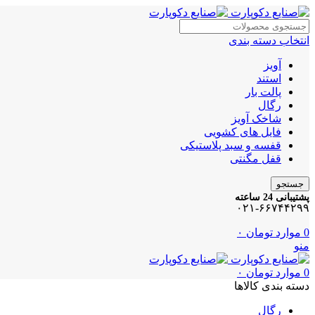
انتخاب دسته بندی
آویز
استند
پالت بار
رگال
شاخک آویز
فایل های کشویی
قفسه و سبد پلاستیکی
قفل مگنتی
جستجو
پشتیبانی 24 ساعته
۰۲۱-۶۶۷۴۴۲۹۹
0
موارد
تومان
۰
منو
0
موارد
تومان
۰
دسته بندی کالاها
رگال