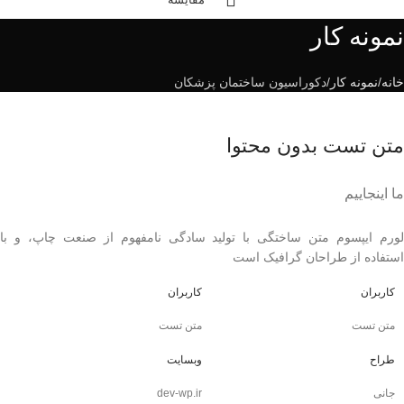
نمونه کار
خانه
نمونه کار
دکوراسیون ساختمان پزشکان
متن تست بدون محتوا
ما اینجاییم
لورم ایپسوم متن ساختگی با تولید سادگی نامفهوم از صنعت چاپ، و با
استفاده از طراحان گرافیک است
کاربران
کاربران
متن تست
متن تست
طراح
وبسایت
جانی
dev-wp.ir